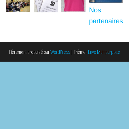
Nos
partenaires
Fièrement propulsé par
WordPress
|
Thème :
Envo Multipurpose